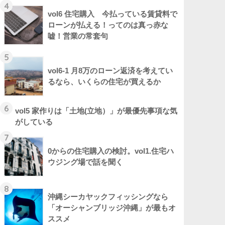
4
vol6 住宅購入 今払っている賃貸料で
ローンが払える！ってのは真っ赤な
嘘！営業の常套句
5
vol6-1 月8万のローン返済を考えてい
るなら、いくらの住宅が買えるか
6
vol5 家作りは「土地(立地）」が最優先事項な気
がしている
7
0からの住宅購入の検討。vol1.住宅ハ
ウジング場で話を聞く
8
沖縄シーカヤックフィッシングなら
「オーシャンブリッジ沖縄」が最もオ
ススメ