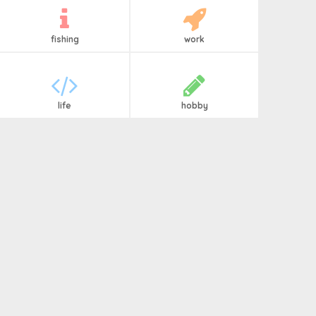
fishing
work
life
hobby