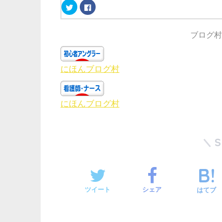
ク
F
リ
a
ッ
c
ク
e
し
b
ブログ村
て
o
T
o
w
k
i
で
t
共
t
有
にほんブログ村
e
す
r
る
で
に
共
は
有
ク
(
リ
にほんブログ村
新
ッ
し
ク
い
し
ウ
て
ィ
く
ン
だ
ド
さ
ウ
い
で
(
開
新
き
し
ま
い
す
ウ
)
ィ
ン
ツイート
シェア
はてブ
ド
ウ
で
開
き