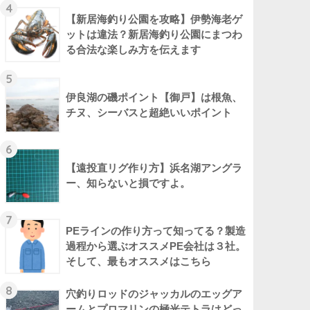
4
【新居海釣り公園を攻略】伊勢海老ゲ
ットは違法？新居海釣り公園にまつわ
る合法な楽しみ方を伝えます
5
伊良湖の磯ポイント【御戸】は根魚、
チヌ、シーバスと超絶いいポイント
6
【遠投直リグ作り方】浜名湖アングラ
ー、知らないと損ですよ。
7
PEラインの作り方って知ってる？製造
過程から選ぶオススメPE会社は３社。
そして、最もオススメはこちら
8
穴釣りロッドのジャッカルのエッグア
ームとプロマリンの極光テトラはどっ