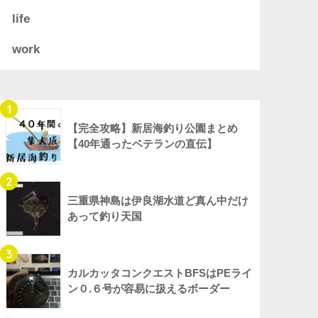
life
work
1
【完全攻略】新居海釣り公園まとめ
【40年通ったベテランの直伝】
2
三重県神島は伊良湖水道ど真ん中だけ
あって釣り天国
3
カルカッタコンクエストBFSはPEライ
ン０.６号が容易に扱えるボーダー