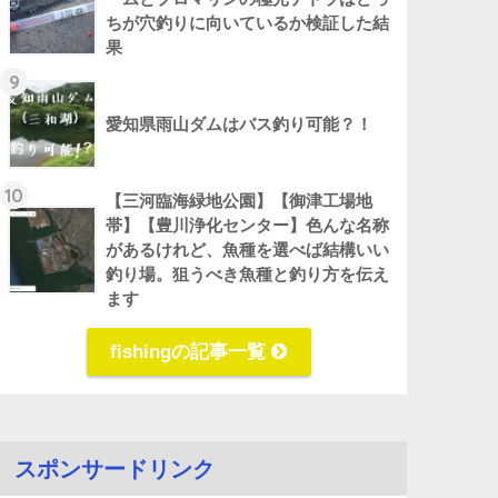
ちが穴釣りに向いているか検証した結
果
9
愛知県雨山ダムはバス釣り可能？！
10
【三河臨海緑地公園】【御津工場地
帯】【豊川浄化センター】色んな名称
があるけれど、魚種を選べば結構いい
釣り場。狙うべき魚種と釣り方を伝え
ます
fishingの記事一覧
スポンサードリンク