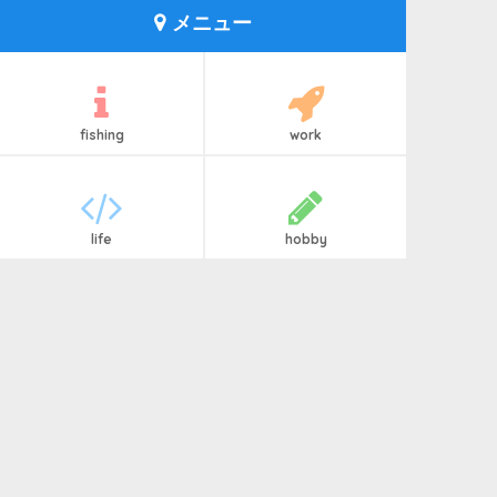
メニュー
fishing
work
life
hobby