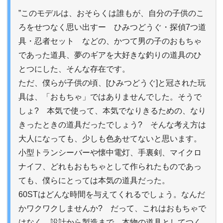
”このモデルは、おそらくは誰もが、自分の子供のこ
ろをせつなく思い出すー ひみつどうぐ・探偵7つ道
具・忍者セット などの、かつて男の子のおもちゃ
であった道具、夢のギアを大好きな釣りの道具のひ
とつにした、そんな存在です。
ただ、僕らが子供の頃、[ひみつどうぐ]と冠された玩
具は、「おもちゃ」ではありませんでした。そうで
しょ? 本気で使って、本気でなりきるための、なり
きったときの道具だったでしょう? そんな考え方は
大人になっても、少しも色あせてないと思います。
小型トランシーバーや懐中電灯、手裏剣、マイクロ
ナイフ、どれもおもちゃとして作られたものであっ
ても、僕らにとっては本気の道具だった。
60STはどんな時間を与えてくれるでしょう。なんだ
かワクワクしませんか? だって、これはおもちゃで
はなく、設計から製造まで、本物の道具としてつく