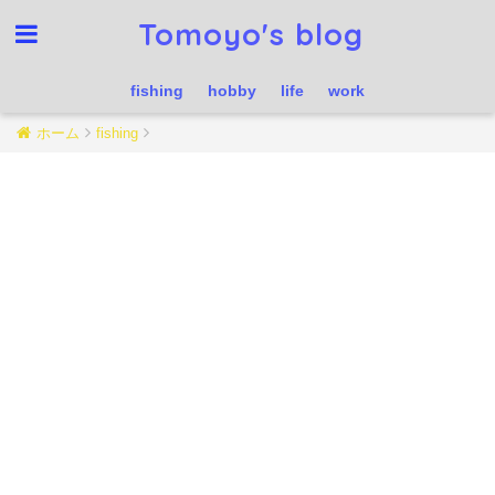
Tomoyo's blog
fishing
hobby
life
work
ホーム
fishing