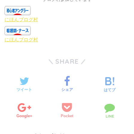
て
o
T
o
w
k
i
で
t
共
t
有
にほんブログ村
e
す
r
る
で
に
共
は
有
ク
にほんブログ村
(
リ
新
ッ
し
ク
い
し
ウ
て
ィ
く
SHARE
ン
だ
ド
さ
ウ
い
で
(
開
新
き
し
ま
い
す
ウ
ツイート
シェア
)
ィ
はてブ
ン
ド
ウ
で
開
き
ま
Google+
Pocket
LINE
す
)