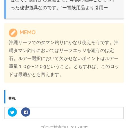
った秘密道具なのです。”ー冒険用品より引用ー
MEMO
沖縄リーフでのタマン釣りにかなり使えそうです。沖
縄タマン釣りにおいてはリーフエッジを狙うのは定
石。ルアー選択において欠かせないポイントはルアー
重量１０g〜２０gということ。ともすれば、このロッ
ドは最適かとも言えます。
共有:
ク
F
リ
a
ッ
c
ク
e
し
b
ブログ村参加しています