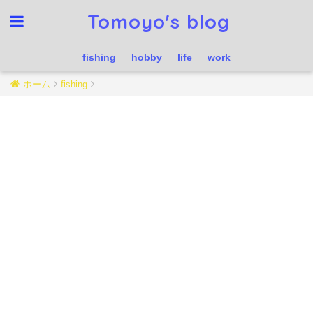
Tomoyo's blog
fishing
hobby
life
work
ホーム
fishing