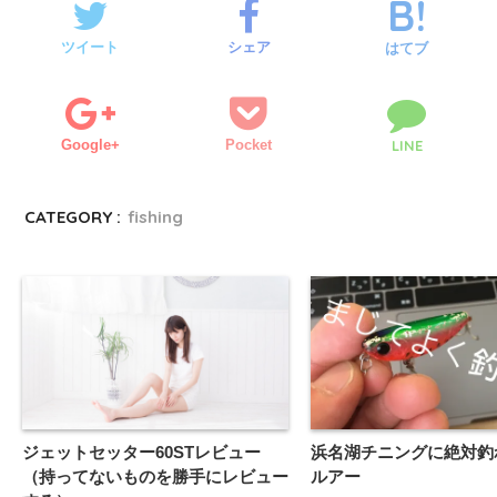
き
し
ま
い
す
ウ
ツイート
シェア
)
ィ
はてブ
ン
ド
ウ
で
開
き
ま
Google+
Pocket
LINE
す
)
CATEGORY :
fishing
ジェットセッター60STレビュー
浜名湖チニングに絶対釣
（持ってないものを勝手にレビュー
ルアー