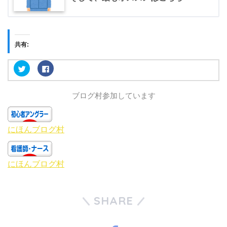
共有:
ク
F
リ
a
ッ
c
ク
e
し
b
ブログ村参加しています
て
o
T
o
w
k
i
で
t
共
t
有
にほんブログ村
e
す
r
る
で
に
共
は
有
ク
にほんブログ村
(
リ
新
ッ
し
ク
い
し
ウ
て
ィ
く
SHARE
ン
だ
ド
さ
ウ
い
で
(
開
新