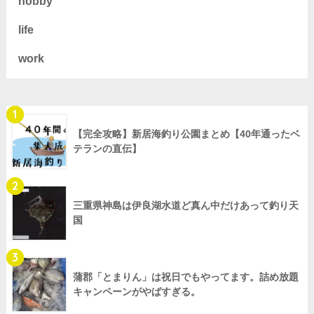
hobby
life
work
1
【完全攻略】新居海釣り公園まとめ【40年通ったベ
テランの直伝】
2
三重県神島は伊良湖水道ど真ん中だけあって釣り天
国
3
蒲郡「とまりん」は祝日でもやってます。詰め放題
キャンペーンがやばすぎる。