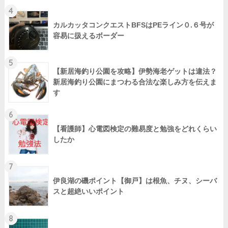
4
カルカッタコンクエストBFSはPEライン０.６号が
容易に扱えるボーダー
5
【新居海釣り公園を攻略】伊勢海老ゲットは違法？
新居海釣り公園にまつわる合法な楽しみ方を伝えま
す
6
【看護師】心電図検定の難易度と勉強をどれくらい
したか
7
伊良湖の磯ポイント【御戸】は根魚、チヌ、シーバ
スと超絶いいポイント
8