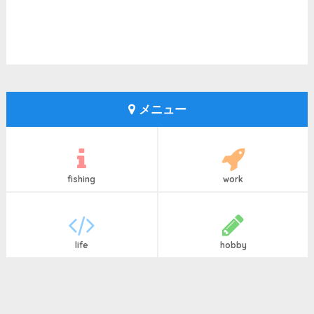
メニュー
fishing
work
life
hobby