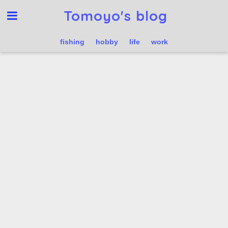
Tomoyo's blog
fishing
hobby
life
work