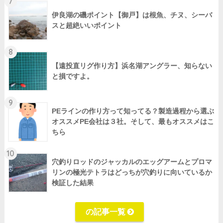
7
伊良湖の磯ポイント【御戸】は根魚、チヌ、シーバ
スと超絶いいポイント
8
【遠投直リグ作り方】浜名湖アングラー、知らない
と損ですよ。
9
PEラインの作り方って知ってる？製造過程から選ぶ
オススメPE会社は３社。そして、最もオススメはこ
ちら
10
穴釣りロッドのジャッカルのエッグアームとプロマ
リンの極光テトラはどっちが穴釣りに向いているか
検証した結果
の記事一覧