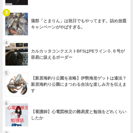
3
蒲郡「とまりん」は祝日でもやってます。詰め放題
キャンペーンがやばすぎる。
4
カルカッタコンクエストBFSはPEライン０.６号が
容易に扱えるボーダー
5
【新居海釣り公園を攻略】伊勢海老ゲットは違法？
新居海釣り公園にまつわる合法な楽しみ方を伝えま
す
6
【看護師】心電図検定の難易度と勉強をどれくらい
したか