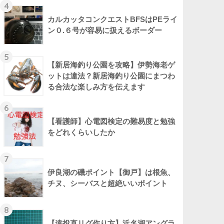
4
カルカッタコンクエストBFSはPEライ
ン０.６号が容易に扱えるボーダー
5
【新居海釣り公園を攻略】伊勢海老ゲ
ットは違法？新居海釣り公園にまつわ
る合法な楽しみ方を伝えます
6
【看護師】心電図検定の難易度と勉強
をどれくらいしたか
7
伊良湖の磯ポイント【御戸】は根魚、
チヌ、シーバスと超絶いいポイント
8
【遠投直リグ作り方】浜名湖アングラ