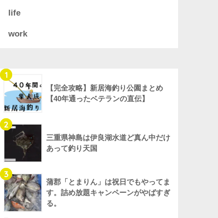
life
work
1
【完全攻略】新居海釣り公園まとめ
【40年通ったベテランの直伝】
2
三重県神島は伊良湖水道ど真ん中だけ
あって釣り天国
3
蒲郡「とまりん」は祝日でもやってま
す。詰め放題キャンペーンがやばすぎ
る。