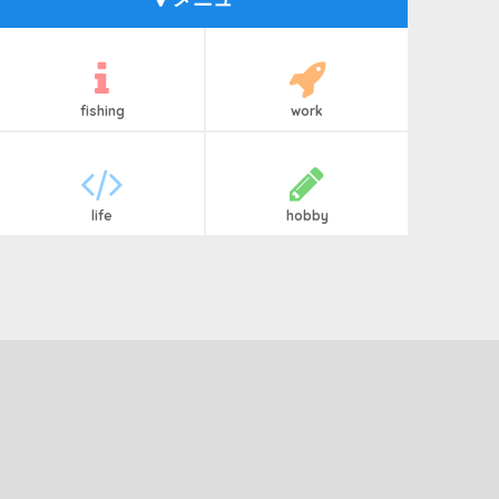
fishing
work
life
hobby