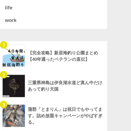
life
work
1
【完全攻略】新居海釣り公園まとめ
【40年通ったベテランの直伝】
2
三重県神島は伊良湖水道ど真ん中だけ
あって釣り天国
3
蒲郡「とまりん」は祝日でもやってま
す。詰め放題キャンペーンがやばすぎ
る。