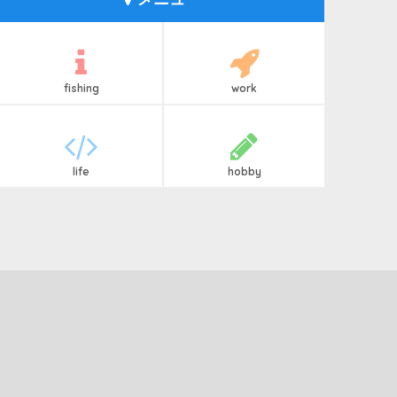
fishing
work
life
hobby