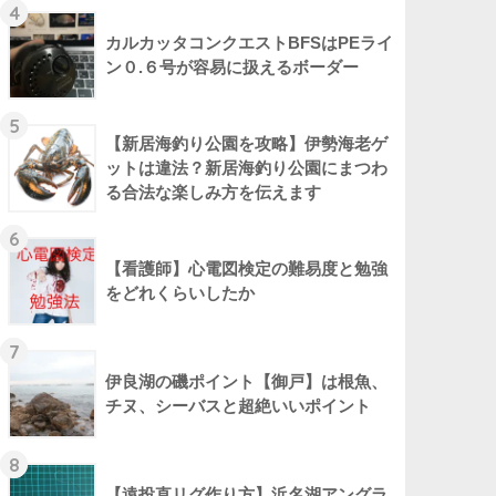
4
カルカッタコンクエストBFSはPEライ
ン０.６号が容易に扱えるボーダー
5
【新居海釣り公園を攻略】伊勢海老ゲ
ットは違法？新居海釣り公園にまつわ
る合法な楽しみ方を伝えます
6
【看護師】心電図検定の難易度と勉強
をどれくらいしたか
7
伊良湖の磯ポイント【御戸】は根魚、
チヌ、シーバスと超絶いいポイント
8
【遠投直リグ作り方】浜名湖アングラ