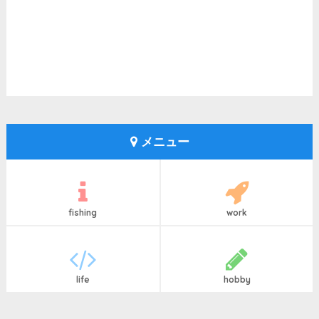
メニュー
fishing
work
life
hobby