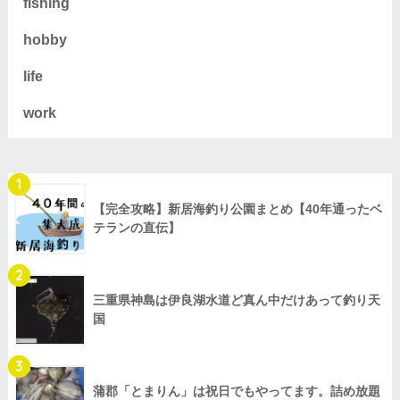
fishing
hobby
life
work
1
【完全攻略】新居海釣り公園まとめ【40年通ったベ
テランの直伝】
2
三重県神島は伊良湖水道ど真ん中だけあって釣り天
国
3
蒲郡「とまりん」は祝日でもやってます。詰め放題