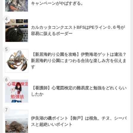
キャンペーンがやばすぎる。
4
カルカッタコンクエストBFSはPEライン０.６号が
容易に扱えるボーダー
5
【新居海釣り公園を攻略】伊勢海老ゲットは違法？
新居海釣り公園にまつわる合法な楽しみ方を伝えま
す
6
【看護師】心電図検定の難易度と勉強をどれくらい
したか
7
伊良湖の磯ポイント【御戸】は根魚、チヌ、シーバ
スと超絶いいポイント