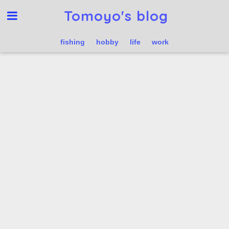
Tomoyo's blog
fishing
hobby
life
work