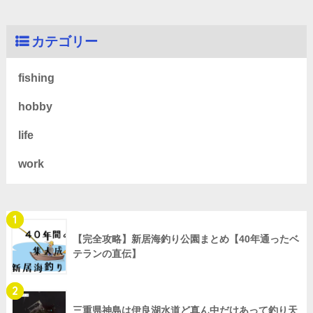
カテゴリー
fishing
hobby
life
work
1
【完全攻略】新居海釣り公園まとめ【40年通ったベ
テランの直伝】
2
三重県神島は伊良湖水道ど真ん中だけあって釣り天