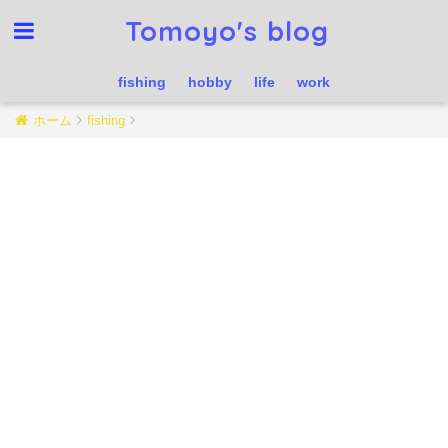
Tomoyo's blog
fishing
hobby
life
work
ホーム
fishing