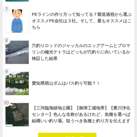
7
PEラインの作り方って知ってる？製造過程から選ぶ
オススメPE会社は３社。そして、最もオススメはこ
ちら
8
穴釣りロッドのジャッカルのエッグアームとプロマ
リンの極光テトラはどっちが穴釣りに向いているか
検証した結果
9
愛知県雨山ダムはバス釣り可能？！
10
【三河臨海緑地公園】【御津工場地帯】【豊川浄化
センター】色んな名称があるけれど、魚種を選べば
結構いい釣り場。狙うべき魚種と釣り方を伝えます