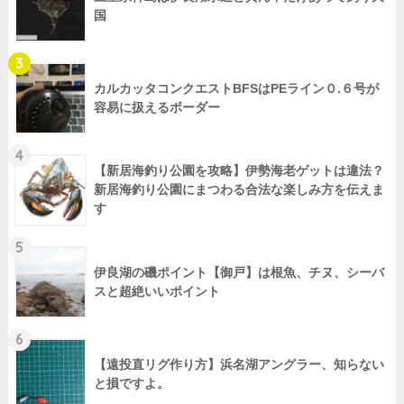
国
3
カルカッタコンクエストBFSはPEライン０.６号が
容易に扱えるボーダー
4
【新居海釣り公園を攻略】伊勢海老ゲットは違法？
新居海釣り公園にまつわる合法な楽しみ方を伝えま
す
5
伊良湖の磯ポイント【御戸】は根魚、チヌ、シーバ
スと超絶いいポイント
6
【遠投直リグ作り方】浜名湖アングラー、知らない
と損ですよ。