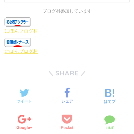
ッ
c
ク
e
し
b
ブログ村参加しています
て
o
T
o
w
k
i
で
t
共
t
有
にほんブログ村
e
す
r
る
で
に
共
は
有
ク
にほんブログ村
(
リ
新
ッ
し
ク
い
し
ウ
て
ィ
く
SHARE
ン
だ
ド
さ
ウ
い
で
(
開
新
き
し
ま
い
す
ウ
ツイート
シェア
)
ィ
はてブ
ン
ド
ウ
で
開
き
ま
Google+
Pocket
LINE
す
)