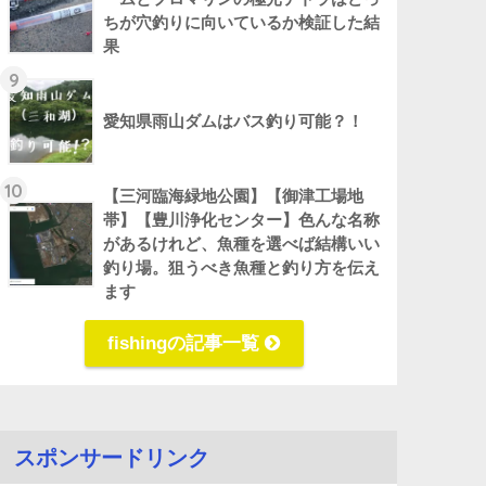
ちが穴釣りに向いているか検証した結
果
9
愛知県雨山ダムはバス釣り可能？！
10
【三河臨海緑地公園】【御津工場地
帯】【豊川浄化センター】色んな名称
があるけれど、魚種を選べば結構いい
釣り場。狙うべき魚種と釣り方を伝え
ます
fishingの記事一覧
スポンサードリンク