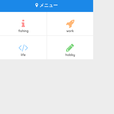
メニュー
fishing
work
life
hobby