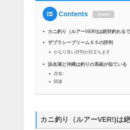
Contents
[
hide
]
カニ釣り（ルアーVER!)は絶対釣れる
ザブラシーブリーム５５の評判
かなり良い評判が目立ちます
浜名湖と沖縄は釣りの系統が似ている
共有:
関連
カニ釣り（ルアーVER!)