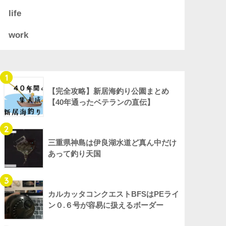
life
work
1
【完全攻略】新居海釣り公園まとめ
【40年通ったベテランの直伝】
2
三重県神島は伊良湖水道ど真ん中だけ
あって釣り天国
3
カルカッタコンクエストBFSはPEライ
ン０.６号が容易に扱えるボーダー