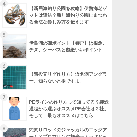
4
【新居海釣り公園を攻略】伊勢海老ゲ
ットは違法？新居海釣り公園にまつわ
る合法な楽しみ方を伝えます
5
伊良湖の磯ポイント【御戸】は根魚、
チヌ、シーバスと超絶いいポイント
6
【遠投直リグ作り方】浜名湖アングラ
ー、知らないと損ですよ。
7
PEラインの作り方って知ってる？製造
過程から選ぶオススメPE会社は３社。
そして、最もオススメはこちら
8
穴釣りロッドのジャッカルのエッグア
ームとプロマリンの極光テトラはどっ