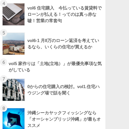
4
vol6 住宅購入 今払っている賃貸料で
ローンが払える！ってのは真っ赤な
嘘！営業の常套句
5
vol6-1 月8万のローン返済を考えてい
るなら、いくらの住宅が買えるか
6
vol5 家作りは「土地(立地）」が最優先事項な気
がしている
7
0からの住宅購入の検討。vol1.住宅ハ
ウジング場で話を聞く
8
沖縄シーカヤックフィッシングなら
「オーシャンブリッジ沖縄」が最もオ
ススメ