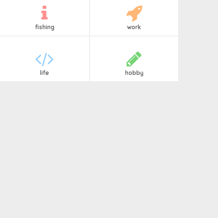
fishing
work
life
hobby