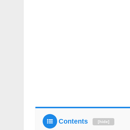
Contents
[
hide
]