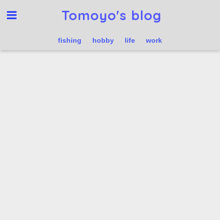
Tomoyo's blog
fishing
hobby
life
work