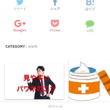
き
し
ま
い
す
ウ
ツイート
シェア
)
ィ
はてブ
ン
ド
ウ
で
開
き
ま
Google+
Pocket
LINE
す
)
CATEGORY :
work
看護師のみなさんへ学習会資料「パ
プロフィール
看護師の皆さん、褥瘡処
ワーポイント」を作るコツ