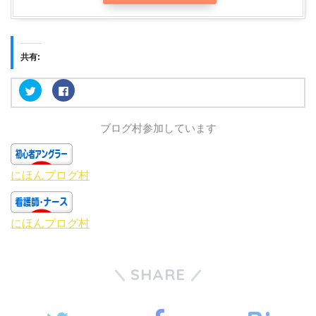
共有:
ク
F
リ
a
ッ
c
ク
e
し
b
ブログ村参加しています
て
o
T
o
w
k
i
で
t
共
t
有
にほんブログ村
e
す
r
る
で
に
共
は
有
ク
にほんブログ村
(
リ
新
ッ
し
ク
い
し
ウ
て
ィ
く
SHARE
ン
だ
ド
さ
ウ
い
で
(
開
新