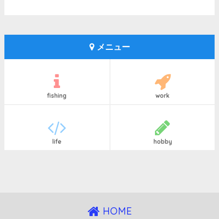
メニュー
fishing
work
life
hobby
HOME