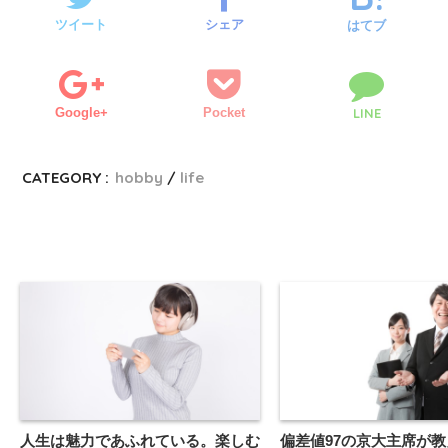
ま
い
す
ウ
ツイート
シェア
)
ィ
はてブ
ン
ド
ウ
で
開
き
ま
Google+
Pocket
LINE
す
)
CATEGORY :
hobby
life
人生は魅力であふれている。楽しむ
偏差値97の京大主席が