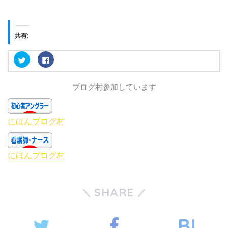
共有:
ク
F
リ
a
ッ
c
ク
e
し
b
ブログ村参加しています
て
o
T
o
w
k
i
で
t
共
t
有
にほんブログ村
e
す
r
る
で
に
共
は
有
ク
にほんブログ村
(
リ
新
ッ
し
ク
い
し
ウ
て
ィ
く
SHARE
ン
だ
ド
さ
ウ
い
で
(
開
新
き
し