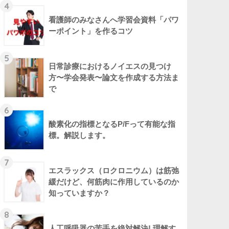
4
看護師のみなさんへ学習会資料「パワ
ーポイント」を作るコツ
5
日常診療におけるノイエスの見つけ
方〜学会発表〜論文を作成する方法ま
で
6
酸素化の指標となるP/Fって有能な指
標。解説します。
7
エスラックス（ロクロニウム）は筋弛
緩だけど、何筋肉に作用しているのか
知っていますか？
8
人工呼吸器の苦手を絶対解決! 理解す