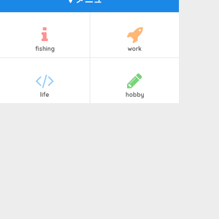
fishing
work
life
hobby