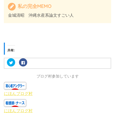
私の完全MEMO
金城清昭 沖縄水産系論文すごい人
共有:
ク
F
リ
a
ッ
c
ク
e
し
b
ブログ村参加しています
て
o
T
o
w
k
i
で
t
共
t
有
にほんブログ村
e
す
r
る
で
に
共
は
有
ク
にほんブログ村
(
リ
新
ッ