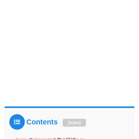
Contents
[
hide
]