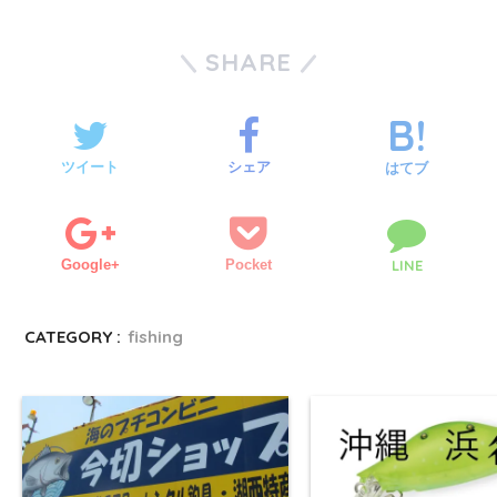
し
ク
い
し
ウ
て
ィ
く
SHARE
ン
だ
ド
さ
ウ
い
で
(
開
新
き
し
ま
い
す
ウ
ツイート
シェア
)
ィ
はてブ
ン
ド
ウ
で
開
き
ま
Google+
Pocket
LINE
す
)
CATEGORY :
fishing